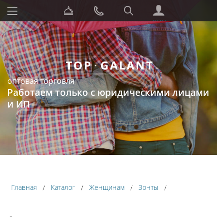
СЕРВИС
ЗАКАЗАТЬ
ПОИСК
ЗВОНОК
ЛИЧНЫЙ
КАБИНЕТ
оптовая торговля
Работаем только с юридическими лицами
и ИП
Главная
Каталог
Женщинам
Зонты