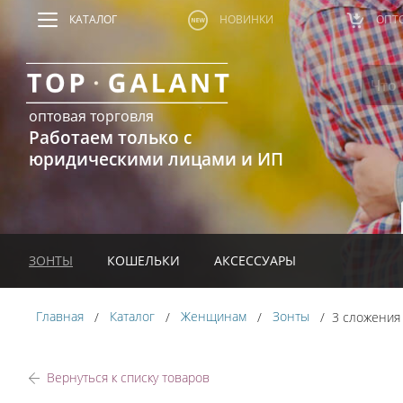
КАТАЛОГ
НОВИНКИ
ОПТ
оптовая торговля
Работаем только с
юридическими лицами и ИП
ЗОНТЫ
КОШЕЛЬКИ
АКСЕССУАРЫ
Главная
Каталог
Женщинам
Зонты
3 сложени
Вернуться к списку товаров