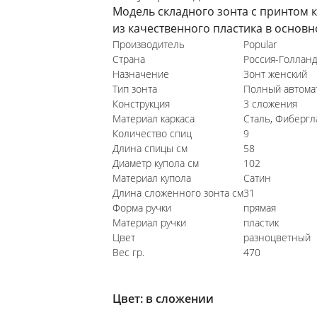
Модель складного зонта с принтом к
из качественного пластика в основн
Производитель
Popular
Страна
Россия-Голлан
Назначение
Зонт женский
Тип зонта
Полный автомат
Конструкция
3 сложения
Материал каркаса
Сталь, Фибергл
Количество спиц
9
Длина спицы см
58
Диаметр купола см
102
Материал купола
Сатин
Длина сложенного зонта см
31
Форма ручки
прямая
Материал ручки
пластик
Цвет
разноцветный
Вес гр.
470
Цвет:
в сложении