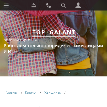
СЕРВИС
ЗАКАЗАТЬ
ПОИСК
ЗВОНОК
ЛИЧНЫЙ
КАБИНЕТ
оптовая торговля
Работаем только с юридическими лицами
и ИП
Главная
Каталог
Женщинам