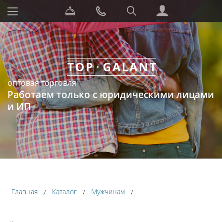
СЕРВИС
ЗАКАЗАТЬ
ПОИСК
ЗВОНОК
ЛИЧНЫЙ
КАБИНЕТ
оптовая торговля
Работаем только с юридическими лицами
и ИП
Главная
Каталог
Мужчинам