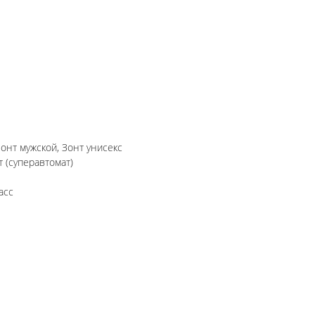
Зонт мужской, Зонт унисекс
 (суперавтомат)
асс