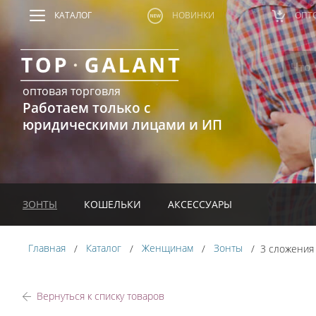
КАТАЛОГ
НОВИНКИ
ОПТ
оптовая торговля
Работаем только с
юридическими лицами и ИП
ЗОНТЫ
КОШЕЛЬКИ
АКСЕССУАРЫ
Главная
Каталог
Женщинам
Зонты
3 сложени
Вернуться к списку товаров