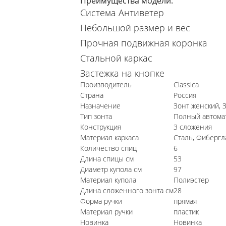
Преимущества модели:
Система Антиветер
Небольшой размер и вес
Прочная подвижная коронка
Стальной каркас
Застежка на кнопке
Производитель
Classica
Страна
Россия
Назначение
Зонт женский, 
Тип зонта
Полный автомат
Конструкция
3 сложения
Материал каркаса
Сталь, Фибергл
Количество спиц
6
Длина спицы см
53
Диаметр купола см
97
Материал купола
Полиэстер
Длина сложенного зонта см
28
Форма ручки
прямая
Материал ручки
пластик
Новинка
Новинка